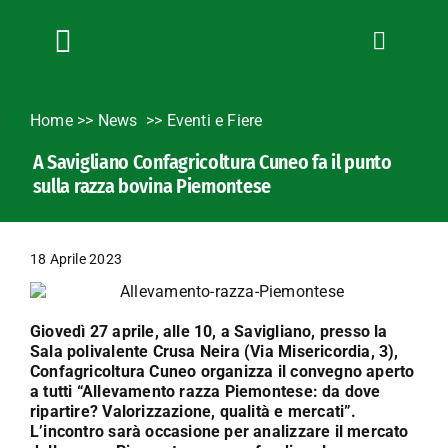
Salta
al
contenuto
Toggle
Navigation
Chi siamo
Home
>>
News
Eventi e Fiere
Servizi
A Savigliano Confagricoltura Cuneo fa il punto
News
sulla razza bovina Piemontese
Bandi
Formazione
18 Aprile 2023
Convenzioni
L’Agricoltore cuneese
Giovedì 27 aprile, alle 10, a Savigliano, presso la
Fotogallery
Sala polivalente Crusa Neira (Via Misericordia, 3),
Confagricoltura Cuneo organizza il convegno aperto
Lavora con noi
a tutti “Allevamento razza Piemontese: da dove
ripartire? Valorizzazione, qualità e mercati”.
Contatti
L’incontro sarà occasione per analizzare il mercato