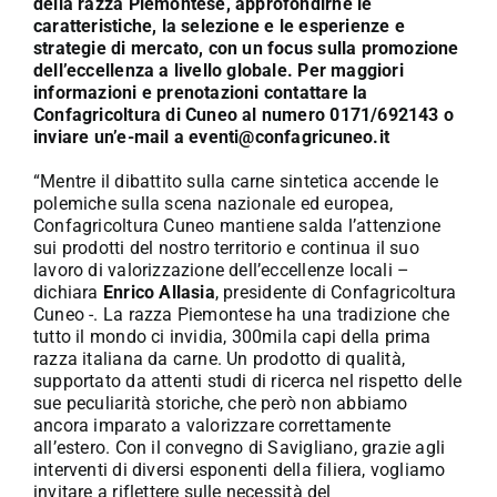
della razza Piemontese, approfondirne le
caratteristiche, la selezione e le esperienze e
strategie di mercato, con un focus sulla promozione
dell’eccellenza a livello globale. Per maggiori
informazioni e prenotazioni contattare la
Confagricoltura di Cuneo al numero 0171/692143 o
inviare un’e-mail a eventi@confagricuneo.it
“Mentre il dibattito sulla carne sintetica accende le
polemiche sulla scena nazionale ed europea,
Confagricoltura Cuneo mantiene salda l’attenzione
sui prodotti del nostro territorio e continua il suo
lavoro di valorizzazione dell’eccellenze locali –
dichiara
Enrico Allasia
, presidente di Confagricoltura
Cuneo -. La razza Piemontese ha una tradizione che
tutto il mondo ci invidia, 300mila capi della prima
razza italiana da carne. Un prodotto di qualità,
supportato da attenti studi di ricerca nel rispetto delle
sue peculiarità storiche, che però non abbiamo
ancora imparato a valorizzare correttamente
all’estero. Con il convegno di Savigliano, grazie agli
interventi di diversi esponenti della filiera, vogliamo
invitare a riflettere sulle necessità del