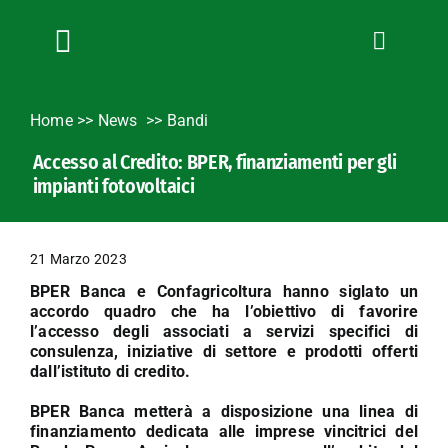
Salta
al
contenuto
Toggle
Navigation
Chi siamo
Home
>>
News
Bandi
Servizi
Accesso al Credito: BPER, finanziamenti per gli
News
impianti fotovoltaici
Bandi
Formazione
21 Marzo 2023
Convenzioni
BPER Banca e Confagricoltura hanno siglato un
L’Agricoltore cuneese
accordo quadro che ha l’obiettivo di favorire
l’accesso degli associati a servizi specifici di
Fotogallery
consulenza, iniziative di settore e prodotti offerti
dall’istituto di credito.
Lavora con noi
BPER Banca metterà a disposizione una linea di
Contatti
finanziamento dedicata alle imprese vincitrici del