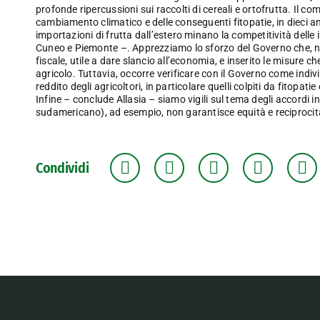
profonde ripercussioni sui raccolti di cereali e ortofrutta. Il c
cambiamento climatico e delle conseguenti fitopatie, in dieci a
importazioni di frutta dall’estero minano la competitività delle 
Cuneo e Piemonte –. Apprezziamo lo sforzo del Governo che, nell
fiscale, utile a dare slancio all’economia, e inserito le misure c
agricolo. Tuttavia, occorre verificare con il Governo come indiv
reddito degli agricoltori, in particolare quelli colpiti da fitopa
Infine – conclude Allasia – siamo vigili sul tema degli accordi 
sudamericano), ad esempio, non garantisce equità e reciprocità 
Condividi