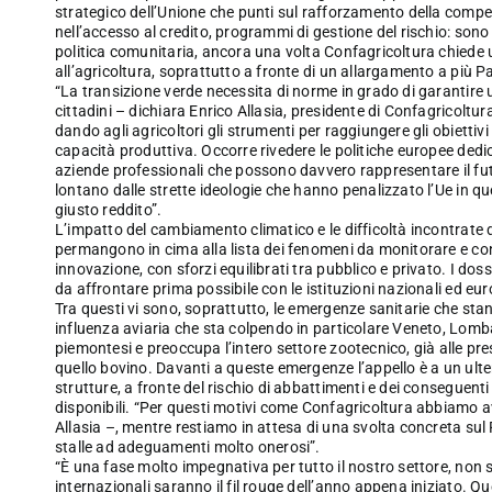
strategico dell’Unione che punti sul rafforzamento della compet
nell’accesso al credito, programmi di gestione del rischio: sono 
politica comunitaria, ancora una volta Confagricoltura chiede
all’agricoltura, soprattutto a fronte di un allargamento a più Pa
“La transizione verde necessita di norme in grado di garantire u
cittadini – dichiara Enrico Allasia, presidente di Confagricol
dando agli agricoltori gli strumenti per raggiungere gli obiett
capacità produttiva. Occorre rivedere le politiche europee dedic
aziende professionali che possono davvero rappresentare il fut
lontano dalle strette ideologie che hanno penalizzato l’Ue in qu
giusto reddito”.
L’impatto del cambiamento climatico e le difficoltà incontrate 
permangono in cima alla lista dei fenomeni da monitorare e c
innovazione, con sforzi equilibrati tra pubblico e privato. I dos
da affrontare prima possibile con le istituzioni nazionali ed eu
Tra questi vi sono, soprattutto, le emergenze sanitarie che sta
influenza aviaria che sta colpendo in particolare Veneto, Lomb
piemontesi e preoccupa l’intero settore zootecnico, già alle pr
quello bovino. Davanti a queste emergenze l’appello è a un ulter
strutture, a fronte del rischio di abbattimenti e dei conseguenti 
disponibili. “Per questi motivi come Confagricoltura abbiamo avan
Allasia –, mentre restiamo in attesa di una svolta concreta sul P
stalle ad adeguamenti molto onerosi”.
“È una fase molto impegnativa per tutto il nostro settore, non s
internazionali saranno il fil rouge dell’anno appena iniziato. Q