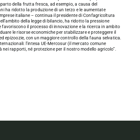
omparto della frutta fresca, ad esempio, a causa del
nni ha ridotto la produzione di un terzo e le aumentate
imprese italiane – continua il presidente di Confagricoltura
’ambito della legge di bilancio, ha ridotto la pressione
he favoriscono il processo di innovazione e la ricerca in ambito
iduare le risorse economiche per stabilizzare e proteggere il
tie ed epizoozie, con un maggiore controllo della fauna selvatica.
internazionali: l’intesa UE-Mercosur (il mercato comune
nei rapporti, né protezione per il nostro modello agricolo”.