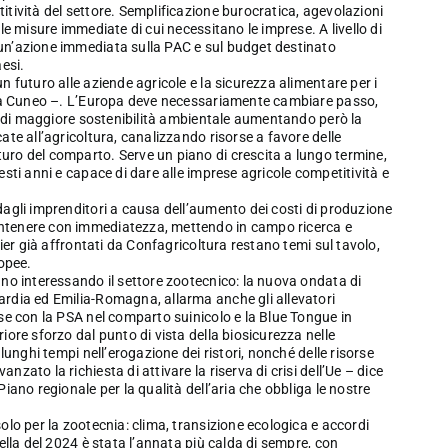
itività del settore. Semplificazione burocratica, agevolazioni
le misure immediate di cui necessitano le imprese. A livello di
 un’azione immediata sulla PAC e sul budget destinato
esi.
n futuro alle aziende agricole e la sicurezza alimentare per i
tura Cuneo –. L’Europa deve necessariamente cambiare passo,
ivi di maggiore sostenibilità ambientale aumentando però la
ate all’agricoltura, canalizzando risorse a favore delle
uro del comparto. Serve un piano di crescita a lungo termine,
esti anni e capace di dare alle imprese agricole competitività e
dagli imprenditori a causa dell’aumento dei costi di produzione
ontenere con immediatezza, mettendo in campo ricerca e
sier già affrontati da Confagricoltura restano temi sul tavolo,
ropee.
nno interessando il settore zootecnico: la nuova ondata di
ardia ed Emilia-Romagna, allarma anche gli allevatori
ese con la PSA nel comparto suinicolo e la Blue Tongue in
iore sforzo dal punto di vista della biosicurezza nelle
lunghi tempi nell’erogazione dei ristori, nonché delle risorse
zato la richiesta di attivare la riserva di crisi dell’Ue – dice
iano regionale per la qualità dell’aria che obbliga le nostre
olo per la zootecnia: clima, transizione ecologica e accordi
uella del 2024 è stata l’annata più calda di sempre, con