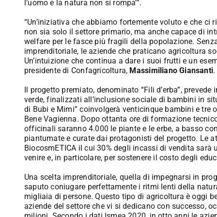
l’uomo e la natura non si rompa’”.
“Un’iniziativa che abbiamo fortemente voluto e che ci r
non sia solo il settore primario, ma anche capace di intr
welfare per le fasce più fragili della popolazione. Se
imprenditoriale, le aziende che praticano agricoltura s
Un’intuizione che continua a dare i suoi frutti e un esem
presidente di Confagricoltura,
Massimiliano Giansanti
.
Il progetto premiato, denominato “Fili d’erba”, prevede in
verde, finalizzati all’inclusione sociale di bambini in si
di Bubi e Mimi” coinvolgerà venticinque bambini e tre o
Bene Vagienna. Dopo ottanta ore di formazione tecnico-
officinali saranno 4.000 le piante e le erbe, a basso c
piantumate e curate dai protagonisti del progetto. Le att
BiocosmETICA il cui 30% degli incassi di vendita sarà u
venire e, in particolare, per sostenere il costo degli edu
Una scelta imprenditoriale, quella di impegnarsi in proge
saputo coniugare perfettamente i ritmi lenti della natur
migliaia di persone. Questo tipo di agricoltura è oggi be
aziende del settore che vi si dedicano con successo, o
milioni. Secondo i dati Ismea 2020, in otto anni le azi