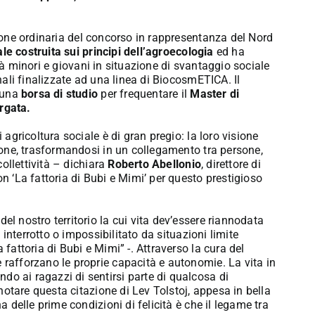
zione ordinaria del concorso in rappresentanza del Nord
ale costruita sui principi dell’agroecologia
ed ha
à minori e giovani in situazione di svantaggio sociale
inali finalizzate ad una linea di BiocosmETICA. Il
 una
borsa di studio
per frequentare il
Master di
rgata.
 agricoltura sociale è di gran pregio: la loro visione
zione, trasformandosi in un collegamento tra persone,
collettività – dichiara
Roberto Abellonio
, direttore di
‘La fattoria di Bubi e Mimi’ per questo prestigioso
el nostro territorio la cui vita dev’essere riannodata
è interrotto o impossibilitato da situazioni limite
 fattoria di Bubi e Mimi” -. Attraverso la cura del
 rafforzano le proprie capacità e autonomie. La vita in
o ai ragazzi di sentirsi parte di qualcosa di
r notare questa citazione di Lev Tolstoj, appesa in bella
a delle prime condizioni di felicità è che il legame tra