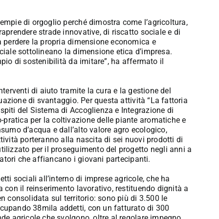
iempie di orgoglio perché dimostra come l’agricoltura,
aprendere strade innovative, di riscatto sociale e di
nza perdere la propria dimensione economica e
ociale sottolineano la dimensione etica d’impresa.
pio di sostenibilità da imitare”, ha affermato il
terventi di aiuto tramite la cura e la gestione del
tuazione di svantaggio. Per questa attività “La fattoria
spiti del Sistema di Accoglienza e Integrazione di
pratica per la coltivazione delle piante aromatiche e
onsumo d’acqua e dall’alto valore agro ecologico,
ività porteranno alla nascita di sei nuovi prodotti di
tilizzato per il proseguimento del progetto negli anni a
catori che affiancano i giovani partecipanti.
tti sociali all’interno di imprese agricole, che ha
a con il reinserimento lavorativo, restituendo dignità a
n consolidata sul territorio: sono più di 3.500 le
ccupando 38mila addetti, con un fatturato di 300
ende agricole che svolgono, oltre al regolare impegno