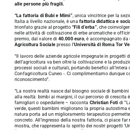
alle persone più fragili.
“La fattoria di Bubi e Mimi”
, unica vincitrice per la se
Italia a livello nazionale, è una
fattoria didattica e soci
trionfato grazie al progetto
“Fili d’erba”
, che coinvolger
nelle attività di coltivazione di erbe aromatiche e offic
premio, dal valore di
40.000 euro
, è accompagnato da
Agricoltura Sociale
presso l’
Università di Roma Tor Ve
“Il lavoro delle aziende agricole impegnate in progetti di
dell’agricoltura va ben oltre la coltivazione e la produ
processi sociali e culturali, portando benefici all’intera 
Confagricoltura Cuneo -. Ci complimentiamo dunque con 
riconoscimento”.
“La nostra realtà nasce dal bisogno sociale di bambini d
alla realtà: bimbi ai margini, il cui percorso di crescita 
famigliari o ospedaliere – racconta
Christian Foti
di “La
verde, questi bambini migliorano la propria autostima e
natura porta ad un miglioramento terapeutico permettend
concreto. All’ingresso della nostra fattoria, ci piace fa
mostra, che rappresenta lo spirito dei nostri progetti ‘Un