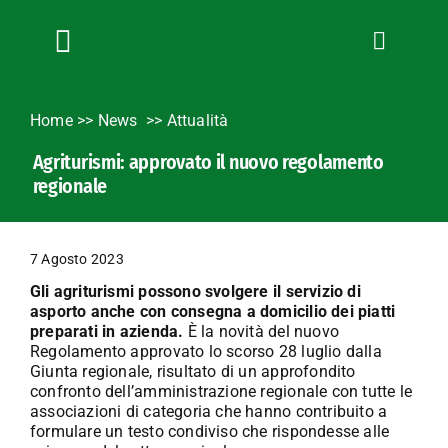
Salta
al
contenuto
Toggle
Navigation
Chi siamo
Home
>>
News
Attualità
Servizi
Agriturismi: approvato il nuovo regolamento
News
regionale
Bandi
Formazione
7 Agosto 2023
Convenzioni
Gli agriturismi possono svolgere il servizio di
L’Agricoltore cuneese
asporto anche con consegna a domicilio dei piatti
preparati in azienda.
È la novità del nuovo
Fotogallery
Regolamento approvato lo scorso 28 luglio dalla
Giunta regionale, risultato di un approfondito
Lavora con noi
confronto dell’amministrazione regionale con tutte le
associazioni di categoria che hanno contribuito a
Contatti
formulare un testo condiviso che rispondesse alle