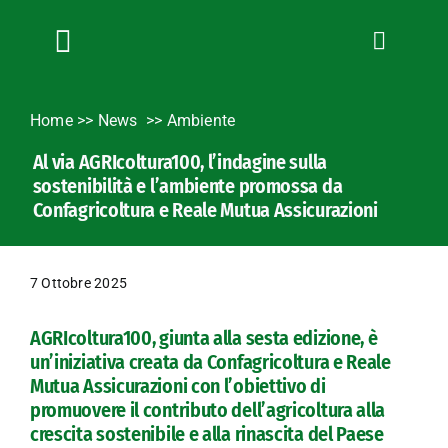
Salta
al
contenuto
Toggle
Navigation
Chi siamo
Home
>>
News
Ambiente
Servizi
Al via AGRIcoltura100, l’indagine sulla
News
sostenibilità e l’ambiente promossa da
Bandi
Confagricoltura e Reale Mutua Assicurazioni
Formazione
Convenzioni
7 Ottobre 2025
L’Agricoltore cuneese
AGRIcoltura100, giunta alla sesta edizione, è
Fotogallery
un’iniziativa creata da Confagricoltura e Reale
Lavora con noi
Mutua Assicurazioni con l’obiettivo di
promuovere il contributo dell’agricoltura alla
Contatti
crescita sostenibile e alla rinascita del Paese