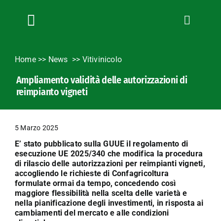
Salta
al
contenuto
Toggle
Navigation
Chi siamo
Home
>>
News
Vitivinicolo
Servizi
Ampliamento validità delle autorizzazioni di
News
reimpianto vigneti
Bandi
Formazione
5 Marzo 2025
Convenzioni
E’ stato pubblicato sulla GUUE il regolamento di
L’Agricoltore cuneese
esecuzione UE 2025/340 che modifica la procedura
di rilascio delle autorizzazioni per reimpianti vigneti,
Fotogallery
accogliendo le richieste di Confagricoltura
formulate ormai da tempo, concedendo così
Lavora con noi
maggiore flessibilità nella scelta delle varietà e
nella pianificazione degli investimenti, in risposta ai
Contatti
cambiamenti del mercato e alle condizioni