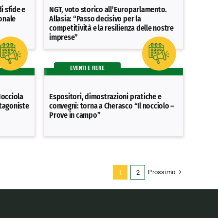
i sfide e
NGT, voto storico all’Europarlamento.
ionale
Allasia: “Passo decisivo per la
competitività e la resilienza delle nostre
imprese”
EVENTI E FIERE
Nocciola
Espositori, dimostrazioni pratiche e
tagoniste
convegni: torna a Cherasco “Il nocciolo –
Prove in campo”
Prossimo
1
2