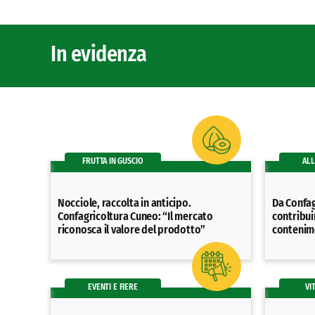
In evidenza
FRUTTA IN GUSCIO
AL
Nocciole, raccolta in anticipo.
Da Confag
Confagricoltura Cuneo: “Il mercato
contribu
riconosca il valore del prodotto”
contenim
EVENTI E FIERE
VI