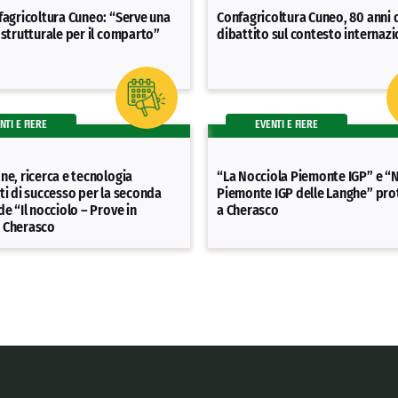
fagricoltura Cuneo: “Serve una
Confagricoltura Cuneo, 80 anni d
 strutturale per il comparto”
dibattito sul contesto internaz
NTI E FIERE
EVENTI E FIERE
ne, ricerca e tecnologia
“La Nocciola Piemonte IGP” e “
ti di successo per la seconda
Piemonte IGP delle Langhe” pro
de “Il nocciolo – Prove in
a Cherasco
 Cherasco