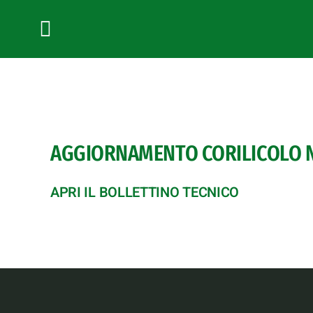
Salta
al
contenuto
Toggle
Navigation
AGGIORNAMENTO CORILICOLO N.
APRI IL BOLLETTINO TECNICO