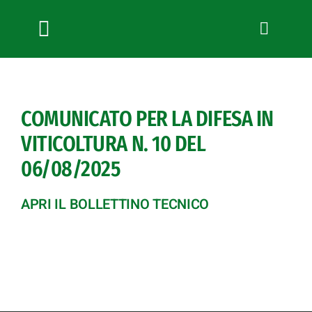
Salta
al
contenuto
Toggle
Navigation
Chi siamo
Servizi
COMUNICATO PER LA DIFESA IN
News
VITICOLTURA N. 10 DEL
Bandi
06/08/2025
Formazione
Convenzioni
APRI IL BOLLETTINO TECNICO
L’Agricoltore cuneese
Fotogallery
Lavora con noi
Contatti