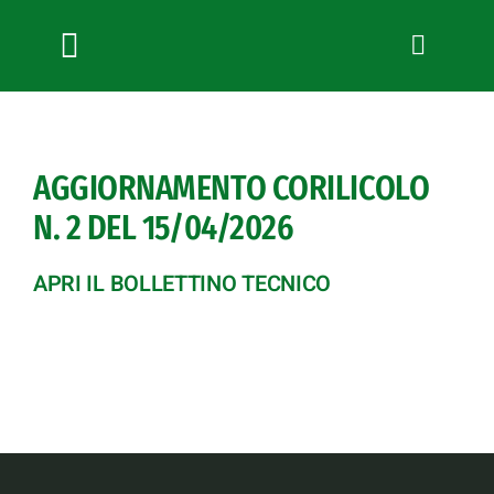
Salta
al
contenuto
Toggle
Navigation
Chi siamo
Servizi
AGGIORNAMENTO CORILICOLO
News
N. 2 DEL 15/04/2026
Bandi
Formazione
APRI IL BOLLETTINO TECNICO
Convenzioni
L’Agricoltore cuneese
Fotogallery
Lavora con noi
Contatti