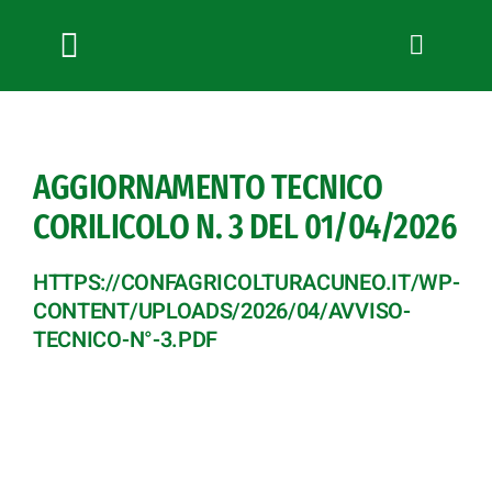
Salta
al
contenuto
Toggle
Navigation
Chi siamo
Servizi
AGGIORNAMENTO TECNICO
News
CORILICOLO N. 3 DEL 01/04/2026
Bandi
Formazione
HTTPS://CONFAGRICOLTURACUNEO.IT/WP-
Convenzioni
CONTENT/UPLOADS/2026/04/AVVISO-
TECNICO-N°-3.PDF
L’Agricoltore cuneese
Fotogallery
Lavora con noi
Contatti