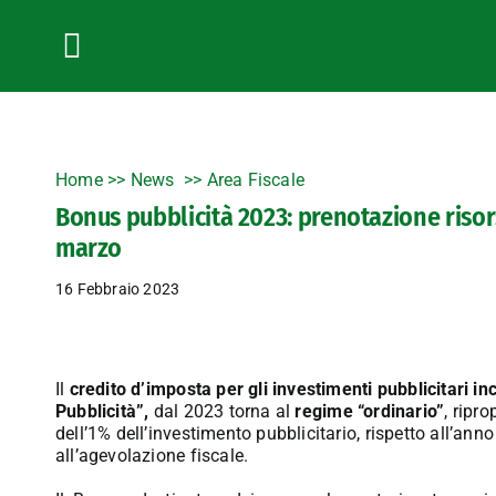
Salta
al
contenuto
Toggle
Navigation
Home
>>
News
Area Fiscale
Bonus pubblicità 2023: prenotazione risors
marzo
16 Febbraio 2023
Il
credito d’imposta per gli investimenti pubblicitari
Pubblicità”,
dal 2023 torna al
regime “ordinario”
, ripr
dell’1% dell’investimento pubblicitario, rispetto all’an
all’agevolazione fiscale.