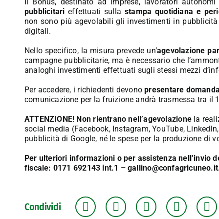
Il Bonus, destinato ad
imprese, lavoratori autonomi
pubblicitari
effettuati sulla
stampa quotidiana e peri
n
on
sono più agevolabili gli investimenti in pubblicità
digitali.
Nello specifico, la misura prevede un’
agevolazione par
campagne pubblicitarie
,
ma
è necessario che l’ammont
analoghi investimenti effettuati sugli stessi mezzi d’i
Per accedere, i richiedenti devono
presentare
domanda 
comunicazione per la fruizione andrà trasmessa tra il 
ATTENZIONE! Non rientrano nell’agevolazione
la reali
social media (Facebook, Instagram, YouTube, LinkedIn, 
pubblicità di Google, né le spese per la produzione di vol
Per ulteriori informazioni o per assistenza nell’invio
fiscale:
0171 692143 int.1
–
gallino@confagricuneo.it
Condividi