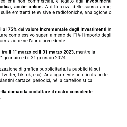
 ed enti non commerciali, è legato agli
investimenti
odica, anche online.
A differenza dello scorso anno,
 sulle emittenti televisive e radiofoniche, analogiche o
i al 75%
del
valore incrementale degli investimenti
in
are complessivo superi almeno dell’1% l’importo degli
nformazione nell’anno precedente.
tra il 1° marzo ed il 31 marzo 2023
, mentre la
1° gennaio ed il 31 gennaio 2024.
zzazione di grafica pubblicitaria, la pubblicità sui
Twitter, TikTok, ecc). Analogamente non rientrano le
antini cartacei periodici, né la cartellonistica.
 della domanda contattare il nostro consulente
.