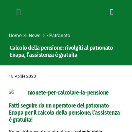
Salta
al
contenuto
Toggle
Navigation
Chi siamo
Home
>>
News
Patronato
Servizi
Calcolo della pensione: rivolgiti al patronato
News
Enapa, l’assistenza è gratuita
Bandi
Formazione
18 Aprile 2023
Convenzioni
L’Agricoltore cuneese
Fotogallery
Fatti seguire da un operatore del patronato
Lavora con noi
Enapa per il calcolo della pensione, l’assistenza
è gratuita!
Contatti
Se sei interessato a simulare il
calcolo della