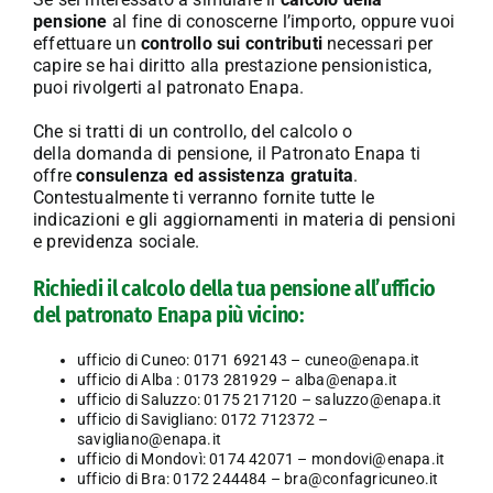
pensione
al fine di conoscerne l’importo, oppure vuoi
effettuare un
controllo sui contributi
necessari per
capire se hai diritto alla prestazione pensionistica,
puoi rivolgerti al patronato Enapa.
Che si tratti di un controllo, del calcolo o
della domanda di pensione, il Patronato Enapa ti
offre
consulenza ed assistenza gratuita
.
Contestualmente ti verranno fornite tutte le
indicazioni e gli aggiornamenti in materia di pensioni
e previdenza sociale.
Richiedi il calcolo della tua pensione all’ufficio
del patronato Enapa più vicino:
ufficio di Cuneo: 0171 692143 – cuneo@enapa.it
ufficio di Alba : 0173 281929 – alba@enapa.it
ufficio di Saluzzo: 0175 217120 – saluzzo@enapa.it
ufficio di Savigliano: 0172 712372 –
savigliano@enapa.it
ufficio di Mondovì: 0174 42071 – mondovi@enapa.it
ufficio di Bra: 0172 244484 – bra@confagricuneo.it