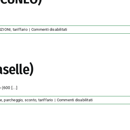
su
ZIONI
,
tariffario
|
Commenti disabilitati
Autoriparazioni
GF (CUNEO)
aselle)
no (600
[...]
su
ne
,
parcheggio
,
sconto
,
tariffario
|
Commenti disabilitati
Biparking
(Torino
Caselle)