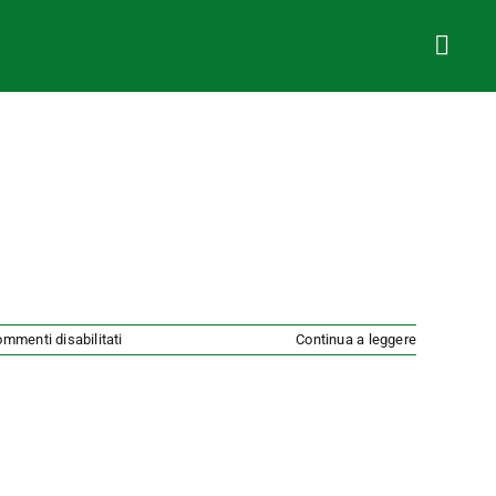
su
mmenti disabilitati
Continua a leggere
Vetri
Auto
MG
S.R.L.