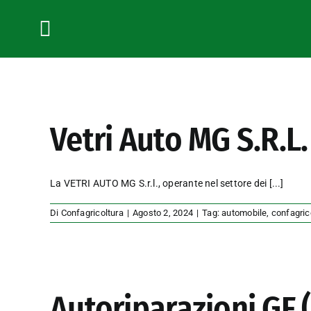
Salta
al
contenuto
Toggle
Navigation
Vetri Auto MG S.R.L.
La VETRI AUTO MG S.r.l., operante nel settore dei
[...]
Di
Confagricoltura
|
Agosto 2, 2024
|
Tag:
automobile
,
confagric
Autoriparazioni GF