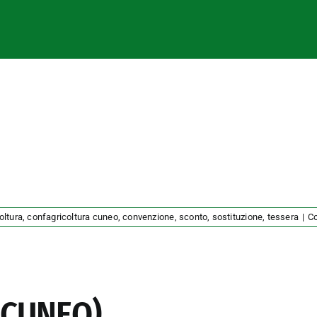
oltura
,
confagricoltura cuneo
,
convenzione
,
sconto
,
sostituzione
,
tessera
|
Co
 (CUNEO)