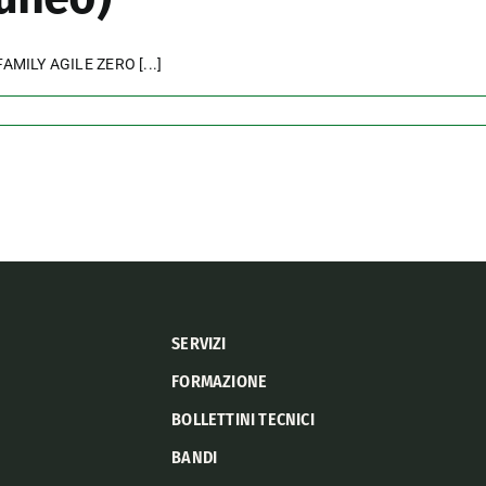
s (FAMILY AGILE ZERO
[...]
a
vincia
eo)
SERVIZI
FORMAZIONE
BOLLETTINI TECNICI
BANDI