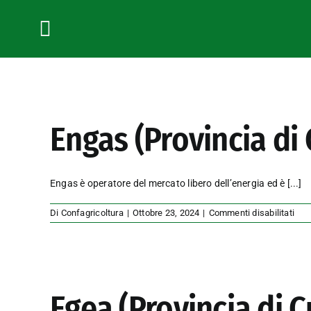
Salta
al
contenuto
Toggle
Navigation
Engas (Provincia di
Engas è operatore del mercato libero dell’energia ed è
[...]
su
Di
Confagricoltura
|
Ottobre 23, 2024
|
Commenti disabilitati
Eng
(Pro
di
Cue
Egea (Provincia di 