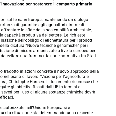
ell’innovazione per sostenere il comparto primario
lavori sul tema in Europa, mantenendo un dialogo
rtanza di garantire agli agricoltori strumenti
affrontare le sfide della sostenibilità ambientale,
capacità produttiva del settore. Le richieste
nazione dell’obbligo di etichettatura per i prodotti
della dicitura “Nuove tecniche genomiche” per i
duzione di misure armonizzate a livello europeo per
sì da evitare una frammentazione normativa tra Stati
o tradotto in azioni concrete il nuovo approccio della
 nel piano di lavoro “Visione per l’agricoltura e
ltura, Christophe Hansen. Il documento riconosce che
ire gli obiettivi fissati dall’UE in termini di
iù severi per l’uso di alcune sostanze chimiche dovrà
fficaci.
ive autorizzate nell’Unione Europea si è
 questa situazione sta determinando una crescente