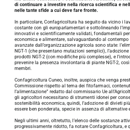
di continuare a investire nella ricerca scientifica e n
nelle tante sfide a cui deve fare fronte.
In particolare, Confagricoltura ha seguito da vicino i 
costante con gli europarlamentari e sottolineando l’impo
innovativi e scientificamente validati, fondamentali per 
economica e alimentare, salvaguardando al contempo la 
avanzate dall’organizzazione agricola sono state: l’elimi
NGT-1 (che presentano mutazioni semplici), l’adozione 
prodotti NGT-2 (con modifiche più complesse), e l’intro
prevenire la presenza involontaria di piante NGT-2, co
membri.
Confagricoltura Cuneo, inoltre, auspica che venga prest
Commissione rispetto al tema dei fitofarmaci, contenuto
l’alimentazione” redatto dal commissario Ue all’Agrico
gli agricoltori necessitano di strumenti idonei per consegu
sostenibilità economica, quindi, l’adozione di divieti p
essere ben ponderata, specie in assenza di alternative e
Negli ultimi anni, oltretutto, l’elenco delle sostanze att
progressivamente ridotto, fa notare Confagricoltura, e