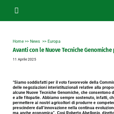
Salta
al
contenuto
Toggle
Navigation
Home
>>
News
Europa
Avanti con le Nuove Tecniche Genomiche p
11 Aprile 2025
“Siamo soddisfatti per il voto favorevole della Comm
delle negoziazioni interistituzionali relative alla pro
alcune Nuove Tecniche Genomiche, che consentono di a
e alle fitopatie. Abbiamo sempre sostenuto, infatti, c
permettere ai nostri agricoltori di produrre e competer
prescindere dall’innovazione nella continua evoluzion
ma anche economica”. Così Roberto Abellonio, diretto