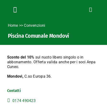
Salta
al
contenuto
Toggle
Navigation
Chi siamo
Home
>>
Convenzioni
Servizi
Piscina Comunale Mondovì
News
Bandi
Formazione
Sconto del 10%
sul nuoto libero singolo o in
abbonamento. Offerta valida anche per i soci Anpa
Convenzioni
Cuneo.
L’Agricoltore cuneese
Mondovì,
C.so Europa 36.
Fotogallery
Lavora con noi
Contatti
Contatti
0174 490423