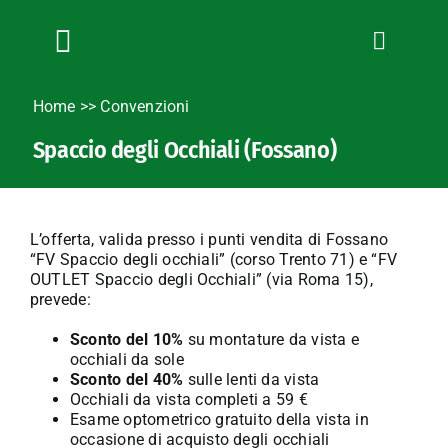
Salta
al
contenuto
Toggle
Navigation
Chi siamo
Home
>>
Convenzioni
Servizi
Spaccio degli Occhiali (Fossano)
News
Bandi
Formazione
L’offerta, valida presso i punti vendita di Fossano
“FV Spaccio degli occhiali” (corso Trento 71) e “FV
Convenzioni
OUTLET Spaccio degli Occhiali” (via Roma 15),
prevede:
L’Agricoltore cuneese
Sconto del 10%
su montature da vista e
Fotogallery
occhiali da sole
Lavora con noi
Sconto del 40%
sulle lenti da vista
Occhiali da vista completi a 59 €
Contatti
Esame optometrico gratuito della vista in
occasione di acquisto degli occhiali