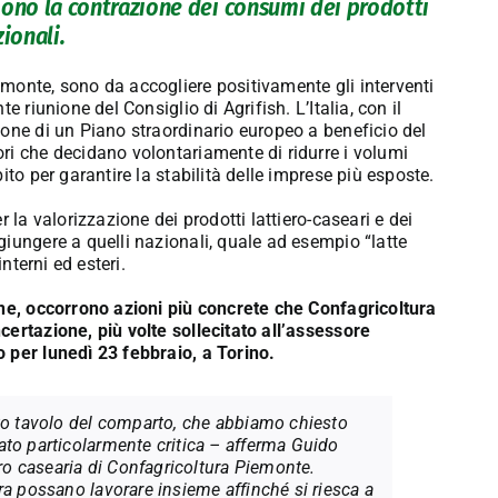
ngono la contrazione dei consumi dei prodotti
ionali.
monte, sono da accogliere positivamente gli interventi
 riunione del Consiglio di Agrifish. L’Italia, con il
ione di un Piano straordinario europeo a beneficio del
ri che decidano volontariamente di ridurre i volumi
to per garantire la stabilità delle imprese più esposte.
 la valorizzazione dei prodotti lattiero-caseari e dei
iungere a quelli nazionali, quale ad esempio “latte
nterni ed esteri.
one, occorrono azioni più concrete che Confagricoltura
certazione, più volte sollecitato all’assessore
 per lunedì 23 febbraio, a Torino.
sto tavolo del comparto, che abbiamo chiesto
ato particolarmente critica – afferma Guido
ero casearia di Confagricoltura Piemonte.
ra possano lavorare insieme affinché si riesca a