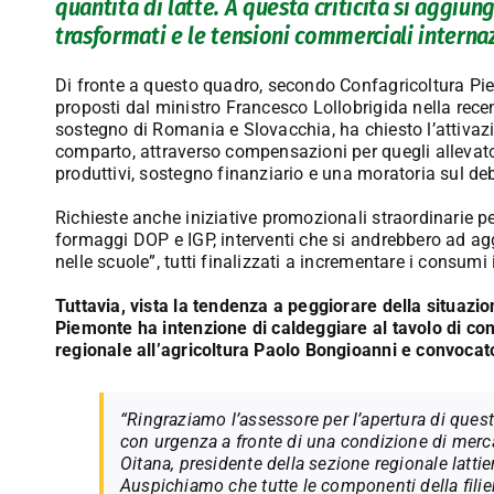
quantità di latte. A questa criticità si aggiu
trasformati e le tensioni commerciali internaz
Di fronte a questo quadro, secondo Confagricoltura Pie
proposti dal ministro Francesco Lollobrigida nella recente
sostegno di Romania e Slovacchia, ha chiesto l’attivaz
comparto, attraverso compensazioni per quegli allevato
produttivi, sostegno finanziario e una moratoria sul debi
Richieste anche iniziative promozionali straordinarie per
formaggi DOP e IGP, interventi che si andrebbero ad agg
nelle scuole”, tutti finalizzati a incrementare i consumi i
Tuttavia, vista la tendenza a peggiorare della situazi
Piemonte ha intenzione di caldeggiare al tavolo di con
regionale all’agricoltura Paolo Bongioanni e convocato
“Ringraziamo l’assessore per l’apertura di que
con urgenza a fronte di una condizione di merc
Oitana, presidente della sezione regionale latti
Auspichiamo che tutte le componenti della filie