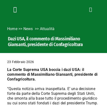
Salta
al
contenuto
Toggle
Navigation
Chi siamo
Home
>>
News
Attualità
Servizi
Dazi USA, il commento di Massimiliano
News
Giansanti, presidente di Confagricoltura
Bandi
Formazione
23 Febbraio 2026
Convenzioni
La Corte Suprema USA boccia i dazi USA: il
L’Agricoltore cuneese
commento di Massimiliano Giansanti, presidente di
Confagricoltura.
Fotogallery
“Questa notizia arriva inaspettata. E’ una decisione
Lavora con noi
forte da parte della Corte Suprema degli Stati Uniti,
che smonta alla base tutto il procedimento giuridico
Contatti
su cui sono stati fondati i dazi del presidente Trump.