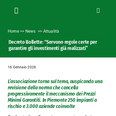
Salta
al
contenuto
Toggle
Navigation
Chi siamo
Home
>>
News
Attualità
Servizi
Decreto Bollette: “Servono regole certe per
News
garantire gli investimenti già realizzati”
Bandi
Formazione
16 Gennaio 2026
Convenzioni
L’Agricoltore cuneese
L’associazione torna sul tema, auspicando una
revisione della norma che cancella
Fotogallery
progressivamente il meccanismo dei Prezzi
Lavora con noi
Minimi Garantiti. In Piemonte 250 impianti a
rischio e 3.000 aziende coinvolte
Contatti