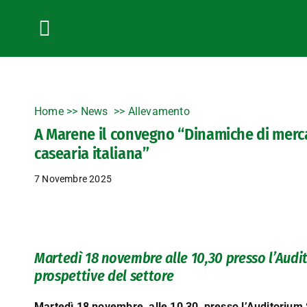
Salta
al
contenuto
Toggle
Navigation
Home
>>
News
Allevamento
A Marene il convegno “Dinamiche di mercato
casearia italiana”
7 Novembre 2025
Martedì 18 novembre alle 10,30 presso l’Audi
prospettive del settore
Martedì 18 novembre, alle 10,30, presso l’Auditorium 