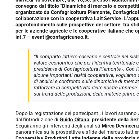
convegno dal titolo “Dinamiche di mercato e competitivi
organizzato da Confagricoltura Piemonte, Confagricol
collaborazione con la cooperativa Lait Service. L’ap
approfondimento sulle prospettive del settore, tra sf
per le aziende agricole e le cooperative italiane che
int.7 – eventi@confagricuneo.it.
“Il comparto lattiero-caseario è centrale nel si
valore economico che per l’identità territoriale
presidente di Confagricoltura Piemonte -. Con l’
alcune importanti realtà cooperative, vogliamo of
di analisi e confronto sulle dinamiche di mercato
rafforzare la competitività delle nostre imprese
sui trend delle produzioni, delle materie prime e
Dopo la registrazione dei partecipanti, i lavori saranno a
dall’introduzione di
Guido Oitana
, presidente della Se
Seguiranno gli interventi degli analisti
Mirco Devincenzi
panoramica sulle prospettive e sfide del mercato lattier
Cooperativa Produttori Latte Indenne della provincia d