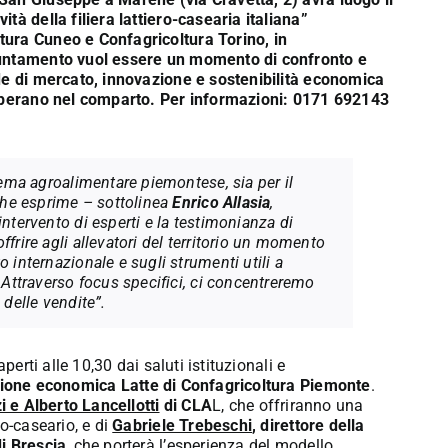
tà della filiera lattiero-casearia italiana”
tura Cuneo e Confagricoltura Torino, in
puntamento vuol essere un momento di confronto e
ide di mercato, innovazione e sostenibilità economica
 operano nel comparto. Per informazioni: 0171 692143
stema agroalimentare piemontese, sia per il
 che esprime – sottolinea
Enrico Allasia
,
intervento di esperti e la testimonianza di
frire agli allevatori del territorio un momento
 internazionale e sugli strumenti utili a
. Attraverso focus specifici, ci concentreremo
 delle vendite”.
perti alle 10,30 dai saluti istituzionali e
zione economica Latte di Confagricoltura Piemonte
.
 e Alberto Lancellotti
di CLA
L, che offriranno una
o-caseario, e di
Gabriele Trebeschi
, direttore della
i Brescia
, che porterà l’esperienza del modello