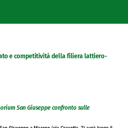
 e competitività della filiera lattiero-
torium San Giuseppe confronto sulle
San Giuseppe a Marene (via Cravetta, 2) avrà luogo il