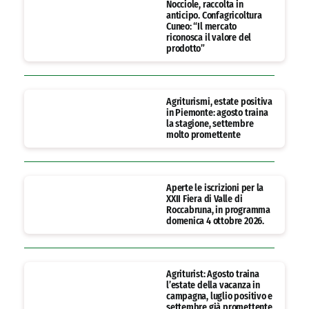
Nocciole, raccolta in
anticipo. Confagricoltura
Cuneo: “Il mercato
riconosca il valore del
prodotto”
Agriturismi, estate positiva
in Piemonte: agosto traina
la stagione, settembre
molto promettente
Aperte le iscrizioni per la
XXII Fiera di Valle di
Roccabruna, in programma
domenica 4 ottobre 2026.
Agriturist: Agosto traina
l’estate della vacanza in
campagna, luglio positivo e
settembre già promettente