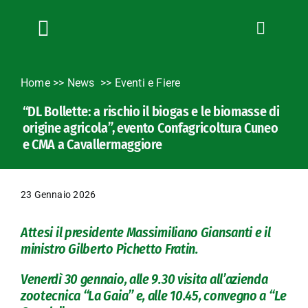
Salta
al
contenuto
Toggle
Navigation
Chi siamo
Home
>>
News
Eventi e Fiere
Servizi
“DL Bollette: a rischio il biogas e le biomasse di
News
origine agricola”, evento Confagricoltura Cuneo
Bandi
e CMA a Cavallermaggiore
Formazione
Convenzioni
23 Gennaio 2026
L’Agricoltore cuneese
Attesi il presidente Massimiliano Giansanti e il
Fotogallery
ministro Gilberto Pichetto Fratin.
Lavora con noi
Venerdì 30 gennaio, alle 9.30 visita all’azienda
Contatti
zootecnica “La Gaia” e, alle 10.45, convegno a “Le