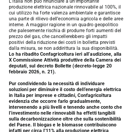
L’Italia non può rinunciare a un’importante
produzione elettrica nazionale rinnovabile al 100%, il
cui utilizzo ha forte valenza ambientale e garantisce
una parte di rilievo dell’economia agricola e delle aree
interne. A maggior ragione in un quadro geopolitico
che palesemente rischia di produrre forti aumenti del
prezzo del gas, che cancellerebbero gli impatti
positivi della riduzione dei costi in bolletta previsti
dalla misura, se non addirittura la sua disponibilità.
Lo ha ribadito Confagricoltura ieri all’audizione, alla
X Commissione Attività produttive della Camera dei
deputati, sul decreto Bollette (decreto-legge 20
febbraio 2026, n. 21).
Pur condividendo la necessità di individuare
soluzioni per diminuire il costo dell’energia elettrica
in Italia per imprese e cittadini, Confagricoltura
evidenzia che occorre farlo gradualmente,
intervenendo a più livelli e tenendo anche conto che
l’investimento nelle rinnovabili ha effetti tangibili
sulla decarbonizzazione oltre che sulla sostenibilità
del Paese. Il biogas e le biomasse contribuiscono
infatti per circa l’11% alla produzione elettrica