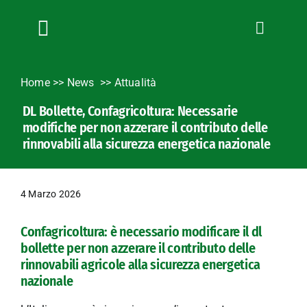
Salta
al
contenuto
Toggle
Navigation
Chi siamo
Home
>>
News
Attualità
Servizi
DL Bollette, Confagricoltura: Necessarie
News
modifiche per non azzerare il contributo delle
Bandi
rinnovabili alla sicurezza energetica nazionale
Formazione
Convenzioni
4 Marzo 2026
L’Agricoltore cuneese
Confagricoltura: è necessario modificare il dl
Fotogallery
bollette per non azzerare il contributo delle
Lavora con noi
rinnovabili agricole alla sicurezza energetica
nazionale
Contatti