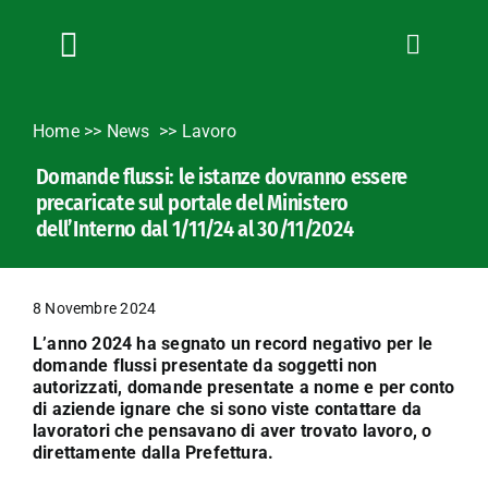
Salta
al
contenuto
Toggle
Navigation
Chi siamo
Home
>>
News
Lavoro
Servizi
Domande flussi: le istanze dovranno essere
News
precaricate sul portale del Ministero
Bandi
dell’Interno dal 1/11/24 al 30/11/2024
Formazione
Convenzioni
8 Novembre 2024
L’Agricoltore cuneese
L’anno 2024 ha segnato un record negativo per le
domande flussi presentate da soggetti non
Fotogallery
autorizzati, domande presentate a nome e per conto
di aziende ignare che si sono viste contattare da
Lavora con noi
lavoratori che pensavano di aver trovato lavoro, o
Contatti
direttamente dalla Prefettura.