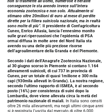
non si trasmette all’uomo, numerose e nefaste
conseguenze le sta avendo invece sull’intera
economia zootecnica e non solo. Attualmente si
stimano oltre 20milioni di euro al mese di perdite
dirette per la filiera suinicola nazionale, ma in realtà
sono molte di più”.
Il presidente di Confagricoltura
Cuneo, Enrico Allasia, lancia l’ennesimo monito
sulle gravi ripercussioni che l’epidemia di PSA
ormai diffusa in molte aree del Nord Italia sta
avendo su una delle più preziose risorse
dell’agroalimentare della Granda e del Piemonte.
Secondo i dati dell’Anagrafe Zootecnica Nazionale,
al 30 giugno scorso in Piemonte si contano 1.164
allevamenti suinicoli, di cui 737 in provincia di
Cuneo, per un totale di quasi 1milione e 300 mila
capi (930mila allevati in Granda). La nostra regione,
secondo l’ultimo rapporto di ISMEA, è al secondo
posto (16%) per consistenza di suini dopo la
Lombardia, dove viene allevata circa la metà del
patrimonio nazionale di maiali.
In Italia sono censiti
oltre 26 mila allevamenti, ma negli ultimi cinque anni
si è registrata l’uscita dal mercato di oltre 6.000