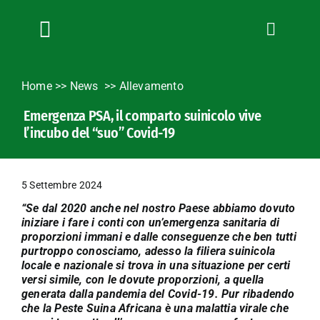
Salta
al
contenuto
Toggle
Navigation
Chi siamo
Home
>>
News
Allevamento
Servizi
Emergenza PSA, il comparto suinicolo vive
News
l’incubo del “suo” Covid-19
Bandi
Formazione
5 Settembre 2024
Convenzioni
“Se dal 2020 anche nel nostro Paese abbiamo dovuto
L’Agricoltore cuneese
iniziare i fare i conti con un’emergenza sanitaria di
proporzioni immani e dalle conseguenze che ben tutti
Fotogallery
purtroppo conosciamo, adesso la filiera suinicola
locale e nazionale si trova in una situazione per certi
Lavora con noi
versi simile, con le dovute proporzioni, a quella
generata dalla pandemia del Covid-19. Pur ribadendo
Contatti
che la Peste Suina Africana è una malattia virale che