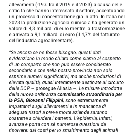
allevamenti (-19% tra il 2019 e il 2023) a causa delle
criticità che hanno interessato il settore, accentuando
un processo di concentrazione già in atto. In Italia nel
2023 la produzione agricola suinicola ha generato un
valore di 4,3 miliardi di euro mentre la trasformazione
è arrivata a 9,1 miliardi di euro (il 4,7% del fatturato
dell’industria agroalimentare).
“Se ancora ce ne fosse bisogno, questi dati
evidenziano in modo chiaro come siamo al cospetto
di un comparto che non può essere considerato
secondario e che nella nostra provincia non solo
esprime numeri significativi, ma anche produzioni di
elevata qualità, quasi interamente destinate al circuito
delle DOP
– prosegue Allasia –.
Le misure introdotte
della nuova ordinanza
commissario straordinario per
la PSA, Giovanni Filippini
, sono estremamente
impattanti sugli allevamenti e in mancanza di
adeguati ristori a breve molte aziende saranno
costrette a chiudere i battenti. L’epidemia, infatti,
avanza e porta con sé numerose questioni da
risolvere: dai costi per lo smaltimento degli animali