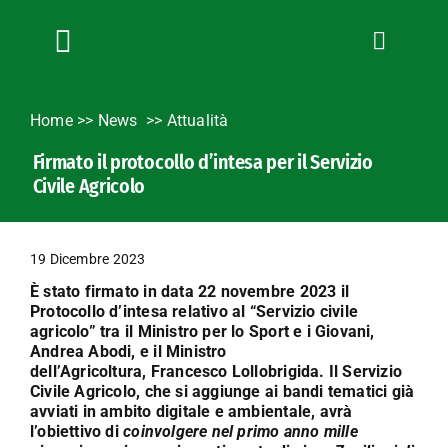
Salta
al
contenuto
Toggle
Navigation
Chi siamo
Home
>>
News
Attualità
Servizi
Firmato il protocollo d’intesa per il Servizio
News
Civile Agricolo
Bandi
Formazione
19 Dicembre 2023
Convenzioni
È stato firmato in data 22 novembre 2023 il
L’Agricoltore cuneese
Protocollo d’intesa relativo al “Servizio civile
agricolo” tra il Ministro per lo Sport e i Giovani,
Fotogallery
Andrea Abodi, e il Ministro
dell’Agricoltura, Francesco Lollobrigida. Il Servizio
Lavora con noi
Civile Agricolo, che si aggiunge ai bandi tematici già
avviati in ambito digitale e ambientale, avrà
Contatti
l’obiettivo di
coinvolgere nel primo anno mille