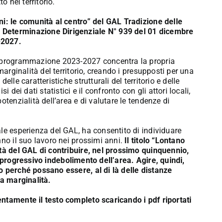
o nel territorio.
ni: le comunità al centro” del GAL Tradizione delle
 Determinazione Dirigenziale N° 939 del 01 dicembre
-2027.
e programmazione 2023-2027 concentra la propria
marginalità del territorio, creando i presupposti per una
lle caratteristiche strutturali del territorio e delle
 dei dati statistici e il confronto con gli attori locali,
otenzialità dell’area e di valutare le tendenze di
le esperienza del GAL, ha consentito di individuare
nno il suo lavoro nei prossimi anni.
Il titolo “Lontano
ntà del GAL di contribuire, nel prossimo quinquennio,
 il progressivo indebolimento dell’area. Agire, quindi,
o perché possano essere, al di là delle distanze
la marginalità.
ntamente il testo completo scaricando i pdf riportati