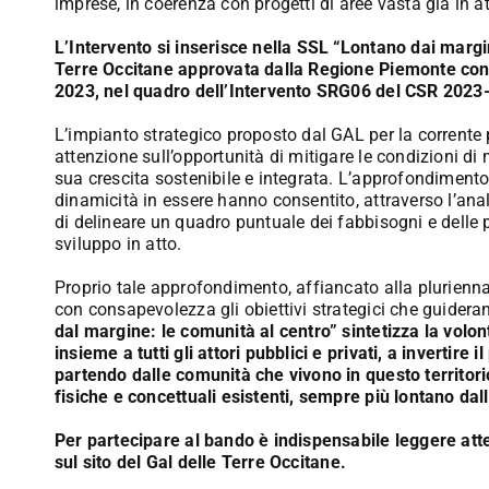
imprese, in coerenza con progetti di aree vasta già in att
L’Intervento si inserisce nella SSL “Lontano dai margi
Terre Occitane approvata dalla Regione Piemonte con
2023, nel quadro dell’Intervento SRG06 del CSR 2023
L’impianto strategico proposto dal GAL per la corrent
attenzione sull’opportunità di mitigare le condizioni di 
sua crescita sostenibile e integrata. L’approfondimento de
dinamicità in essere hanno consentito, attraverso l’analisi
di delineare un quadro puntuale dei fabbisogni e delle p
sviluppo in atto.
Proprio tale approfondimento, affiancato alla plurienna
con consapevolezza gli obiettivi strategici che guidera
dal margine: le comunità al centro” sintetizza la volo
insieme a tutti gli attori pubblici e privati, a invertire
partendo dalle comunità che vivono in questo territori
fisiche e concettuali esistenti, sempre più lontano dal
Per partecipare al bando è indispensabile leggere atte
sul sito del
Gal delle Terre Occitane
.