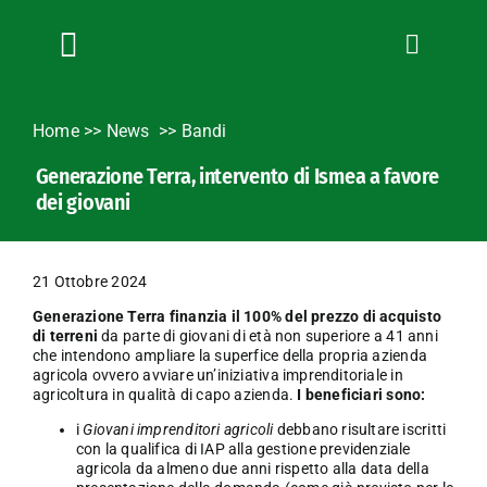
Salta
al
contenuto
Toggle
Navigation
Chi siamo
Home
>>
News
Bandi
Servizi
Generazione Terra, intervento di Ismea a favore
News
dei giovani
Bandi
Formazione
21 Ottobre 2024
Convenzioni
Generazione Terra finanzia il 100% del prezzo di acquisto
L’Agricoltore cuneese
di terreni
da parte di giovani di età non superiore a 41 anni
che intendono ampliare la superfice della propria azienda
Fotogallery
agricola ovvero avviare un’iniziativa imprenditoriale in
agricoltura in qualità di capo azienda.
I beneficiari sono:
Lavora con noi
i
Giovani imprenditori agricoli
debbano risultare iscritti
Contatti
con la qualifica di IAP alla gestione previdenziale
agricola da almeno due anni rispetto alla data della