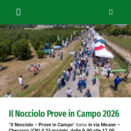
Salta
al
contenuto
Toggle
Navigation
Chi siamo
Servizi
News
Bandi
Formazione
Convenzioni
L’Agricoltore cuneese
Fotogallery
Lavora con noi
Il Nocciolo Prove in Campo 2026
Contatti
“
Il Nocciolo – Prove in Campo
” torna
in via Meane –
Cherasco (CN) il 23 maggio, dalle 9.00 alle 17.00,