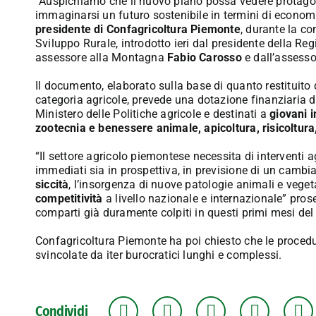
“Auspichiamo che il nuovo piano possa vedere protagonis
immaginarsi un futuro sostenibile in termini di economi
presidente di Confagricoltura Piemonte
, durante la c
Sviluppo Rurale, introdotto ieri dal presidente della R
assessore alla Montagna
Fabio Carosso
e dall’assesso
Il documento, elaborato sulla base di quanto restituito 
categoria agricole, prevede una dotazione finanziaria 
Ministero delle Politiche agricole e destinati a
giovani i
zootecnia e benessere animale, apicoltura, risicoltur
“Il settore agricolo piemontese necessita di interventi a
immediati sia in prospettiva, in previsione di un cambia
siccità
, l’insorgenza di nuove patologie animali e vege
competitività
a livello nazionale e internazionale” pr
comparti già duramente colpiti in questi primi mesi del
Confagricoltura Piemonte ha poi chiesto che le procedur
svincolate da iter burocratici lunghi e complessi.
Condividi