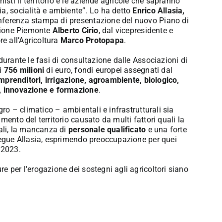
ti il territorio e le aziende agricole che sapranno
a, socialità e ambiente”. Lo ha detto
Enrico Allasia,
onferenza stampa di presentazione del nuovo Piano di
egione Piemonte
Alberto Cirio
, dal vicepresidente e
re all’Agricoltura
Marco Protopapa
.
durante le fasi di consultazione dalle Associazioni di
di
756 milioni
di euro, fondi europei assegnati dal
mprenditori, irrigazione, agroambiente, biologico,
a, innovazione e formazione
.
gro – climatico – ambientali e infrastrutturali sia
mento del territorio causato da multi fattori quali la
tali, la mancanza di
personale qualificato
e una forte
osegue Allasia, esprimendo preoccupazione per quei
 2023.
e per l’erogazione dei sostegni agli agricoltori siano