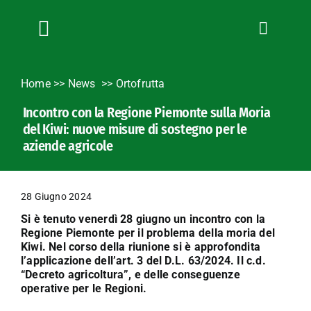
Salta
al
contenuto
Toggle
Navigation
Chi siamo
Home
>>
News
Ortofrutta
Servizi
Incontro con la Regione Piemonte sulla Moria
News
del Kiwi: nuove misure di sostegno per le
Bandi
aziende agricole
Formazione
Convenzioni
28 Giugno 2024
L’Agricoltore cuneese
Si è tenuto venerdì 28 giugno un incontro con la
Regione Piemonte per il problema della moria del
Fotogallery
Kiwi. Nel corso della riunione si è approfondita
l’applicazione dell’art. 3 del D.L. 63/2024. Il c.d.
Lavora con noi
“Decreto agricoltura”, e delle conseguenze
Contatti
operative per le Regioni.