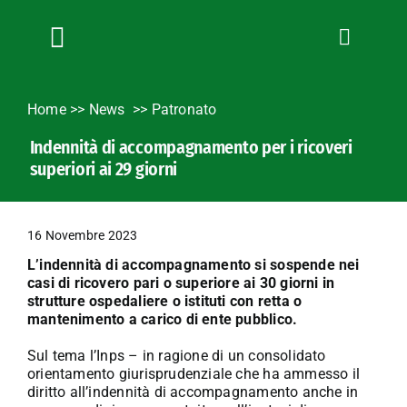
Salta
al
contenuto
Toggle
Navigation
Chi siamo
Home
>>
News
Patronato
Servizi
Indennità di accompagnamento per i ricoveri
News
superiori ai 29 giorni
Bandi
Formazione
16 Novembre 2023
Convenzioni
L’indennità di accompagnamento si sospende nei
L’Agricoltore cuneese
casi di ricovero pari o superiore ai 30 giorni in
strutture ospedaliere o istituti con retta o
Fotogallery
mantenimento a carico di ente pubblico.
Lavora con noi
Sul tema l’Inps – in ragione di un consolidato
orientamento giurisprudenziale che ha ammesso il
Contatti
diritto all’indennità di accompagnamento anche in