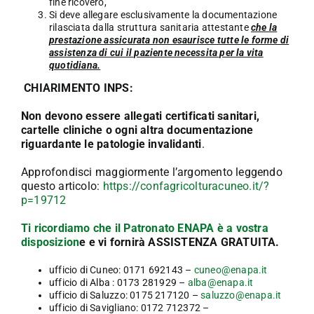
fine ricovero,
Si deve allegare esclusivamente la documentazione
rilasciata dalla struttura sanitaria attestante
che la
prestazione assicurata non esaurisce tutte le forme di
assistenza di cui il paziente necessita per la vita
quotidiana.
CHIARIMENTO INPS:
Non devono essere allegati certificati sanitari,
cartelle cliniche o ogni altra documentazione
riguardante le patologie invalidanti
.
Approfondisci maggiormente l’argomento leggendo
questo articolo:
https://confagricolturacuneo.it/?
p=19712
Ti ricordiamo che il Patronato ENAPA è a vostra
disposizion
e e vi fornirà ASSISTENZA GRATUITA.
ufficio di Cuneo: 0171 692143 –
cuneo@enapa.it
ufficio di Alba : 0173 281929 –
alba@enapa.it
ufficio di Saluzzo: 0175 217120 –
saluzzo@enapa.it
ufficio di Savigliano: 0172 712372 –