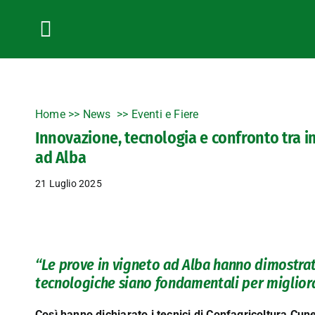
Salta
al
contenuto
Toggle
Navigation
Home
>>
News
Eventi e Fiere
Innovazione, tecnologia e confronto tra im
ad Alba
21 Luglio 2025
“Le prove in vigneto ad Alba hanno dimostrat
tecnologiche siano fondamentali per migliorar
Così hanno dichiarato
i tecnici di Confagricoltura Cu