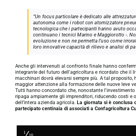
“Un focus particolare è dedicato alle attrezzature
autonoma come i robot con atomizzatore pneuma
tecnologica che i partecipanti hanno avuto occa
continuano i tecnici Marino e Maggiorotto -. No
evoluzione e non ne permetta l’uso come irrorator
loro innovative capacità di rilievo e analisi di p
Anche gli intervenuti al confronto finale hanno confe
integrante del futuro dell’agricoltura e ricordato che il 
macchinari dovrà elevarsi sempre più. A tal proposito,
maggior attenzione alla formazione delle nuove leve ver
Tutti hanno concordato che, nonostante l’investimento i
ripaga ampiamente gli imprenditori, riducendo costi e o
dell’intera azienda agricola.
La giornata si è conclusa 
partecipato centinaia di associati a Confagricoltura C
1
10