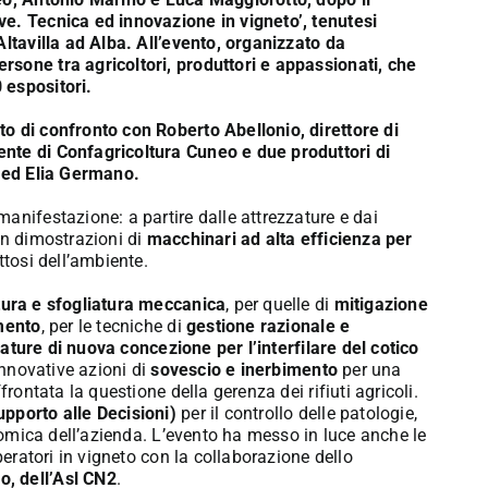
ve. Tecnica ed innovazione in vigneto’, tenutesi
ltavilla ad Alba
. All’evento, organizzato da
rsone tra agricoltori, produttori e appassionati, che
 espositori.
o di confronto con Roberto Abellonio, direttore di
nte di Confagricoltura Cuneo e due produttori di
s ed Elia Germano.
anifestazione: a partire dalle attrezzature e dai
on dimostrazioni di
macchinari ad alta efficienza per
ttosi dell’ambiente.
tura e sfogliatura meccanica
, per quelle di
mitigazione
amento
, per le tecniche di
gestione razionale e
ature di nuova concezione per l’interfilare del cotico
 innovative azioni di
sovescio e inerbimento
per una
rontata la questione della gerenza dei rifiuti agricoli.
pporto alle Decisioni)
per il controllo delle patologie,
omica dell’azienda. L’evento ha messo in luce anche le
peratori in vigneto con la collaborazione dello
, dell’Asl CN2
.