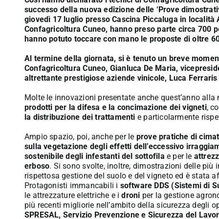
successo della nuova edizione
delle ‘Prove dimostrati
giovedì 17 luglio
presso Cascina Piccaluga in località A
Confagricoltura Cuneo
, hanno preso parte circa 700 pe
hanno potuto toccare con mano le proposte di oltre 60
Al termine della giornata, si è tenuto un breve moment
Confagricoltura Cuneo, Gianluca De Maria, vicepreside
altrettante prestigiose aziende vinicole, Luca Ferrari
Molte le innovazioni presentate anche quest’anno alla m
prodotti per la difesa e la concimazione dei vigneti
, c
la distribuzione dei trattamenti
e particolarmente rispe
Ampio spazio, poi, anche per le
prove pratiche di cima
sulla vegetazione degli effetti dell’eccessivo irraggi
sostenibile degli infestanti del sottofila
e per le
attrezz
erboso
. Si sono svolte, inoltre, dimostrazioni delle più
rispettosa gestione del suolo e del vigneto ed è stata aff
Protagonisti immancabili i
software DDS (Sistemi di Su
le attrezzature elettriche e i
droni
per la gestione agron
più recenti migliorie nell’ambito della sicurezza degli o
SPRESAL, Servizio Prevenzione e Sicurezza del Lavoro