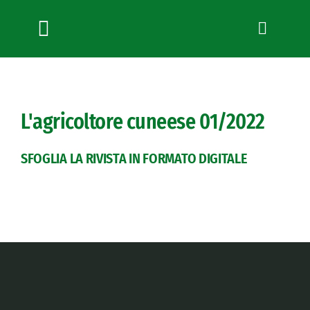
Salta
al
contenuto
Toggle
Navigation
Chi siamo
Servizi
L'agricoltore cuneese
01/2022
News
Bandi
SFOGLIA LA RIVISTA IN FORMATO DIGITALE
Formazione
Convenzioni
L’Agricoltore cuneese
Fotogallery
Lavora con noi
Contatti