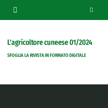
Salta
al
contenuto
Toggle
Navigation
Chi siamo
Servizi
L'agricoltore cuneese
01/2024
News
Bandi
SFOGLIA LA RIVISTA IN FORMATO DIGITALE
Formazione
Convenzioni
L’Agricoltore cuneese
Fotogallery
Lavora con noi
Contatti