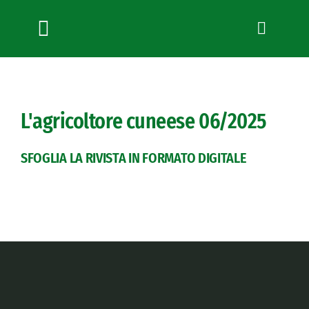
Salta
al
contenuto
Toggle
Navigation
Chi siamo
Servizi
L'agricoltore cuneese
06/2025
News
Bandi
SFOGLIA LA RIVISTA IN FORMATO DIGITALE
Formazione
Convenzioni
L’Agricoltore cuneese
Fotogallery
Lavora con noi
Contatti