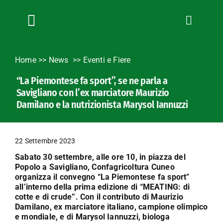
Salta
al
contenuto
Toggle
Navigation
Chi siamo
Home
>>
News
Eventi e Fiere
Servizi
“La Piemontese fa sport”, se ne parla a
News
Savigliano con l’ex marciatore Maurizio
Bandi
Damilano e la nutrizionista Marysol Iannuzzi
Formazione
Convenzioni
22 Settembre 2023
L’Agricoltore cuneese
Sabato 30 settembre, alle ore 10, in piazza del
Popolo a Savigliano, Confagricoltura Cuneo
Fotogallery
organizza il convegno “La Piemontese fa sport”
all’interno della prima edizione di “MEATING: di
Lavora con noi
cotte e di crude”. Con il contributo di Maurizio
Contatti
Damilano, ex marciatore italiano, campione olimpico
e mondiale, e di Marysol Iannuzzi, biologa