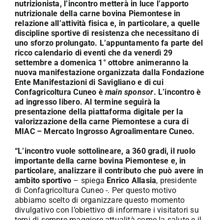
nutrizionista, l’incontro metterà in luce l’apporto
nutrizionale della carne bovina Piemontese in
relazione all’attività fisica e, in particolare, a quelle
discipline sportive di resistenza che necessitano di
uno sforzo prolungato. L’appuntamento fa parte del
ricco calendario di eventi che da venerdì 29
settembre a domenica 1° ottobre animeranno la
nuova manifestazione organizzata dalla Fondazione
Ente Manifestazioni di Savigliano e di cui
Confagricoltura Cuneo è
main sponsor
. L’incontro è
ad ingresso libero. Al termine seguirà la
presentazione della piattaforma digitale per la
valorizzazione della carne Piemontese a cura di
MIAC – Mercato Ingrosso Agroalimentare Cuneo.
“L’incontro vuole sottolineare, a 360 gradi, il ruolo
importante della carne bovina Piemontese e, in
particolare, analizzare il contributo che può avere in
ambito sportivo
– spiega
Enrico Allasia
, presidente
di Confagricoltura Cuneo -. Per questo motivo
abbiamo scelto di organizzare questo momento
divulgativo con l’obiettivo di informare i visitatori su
temi di sempre maggiore attualità come la salute e il