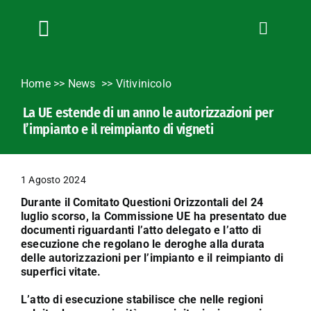
Salta
al
contenuto
Toggle
Navigation
Chi siamo
Home
>>
News
Vitivinicolo
Servizi
La UE estende di un anno le autorizzazioni per
News
l’impianto e il reimpianto di vigneti
Bandi
Formazione
1 Agosto 2024
Convenzioni
Durante il Comitato Questioni Orizzontali del 24
L’Agricoltore cuneese
luglio scorso, la Commissione UE ha presentato due
documenti riguardanti l’atto delegato e l’atto di
Fotogallery
esecuzione che regolano le deroghe alla durata
delle autorizzazioni per l’impianto e il reimpianto di
Lavora con noi
superfici vitate.
Contatti
L’atto di esecuzione stabilisce che nelle regioni