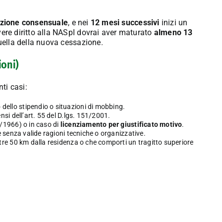
uzione consensuale
, e nei
12 mesi successivi
inizi un
avere diritto alla NASpI dovrai aver maturato
almeno 13
uella della nuova cessazione.
ioni)
ti casi:
ello stipendio o situazioni di mobbing.
sensi dell’art. 55 del D.lgs. 151/2001.
4/1966) o in caso di
licenziamento per giustificato motivo
.
e senza valide ragioni tecniche o organizzative.
tre 50 km dalla residenza o che comporti un tragitto superiore