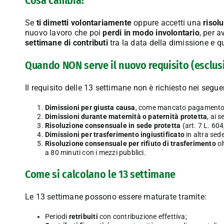
Cosa cambia?
Se
ti dimetti volontariamente
oppure accetti una
risol
nuovo lavoro che poi
perdi in modo involontario
, per 
settimane di contributi
tra la data della dimissione e q
Quando NON serve il nuovo requisito (esclus
Il requisito delle 13 settimane non è richiesto nei seguen
Dimissioni per giusta causa
, come mancato pagamento d
Dimissioni durante maternità o paternità protetta
, ai 
Risoluzione consensuale in sede protetta
(art. 7 L. 60
Dimissioni per trasferimento ingiustificato
in altra sed
Risoluzione consensuale per rifiuto di trasferimento
ol
a 80 minuti con i mezzi pubblici.
Come si calcolano le 13 settimane
Le 13 settimane possono essere maturate tramite:
Periodi
retribuiti
con contribuzione effettiva;