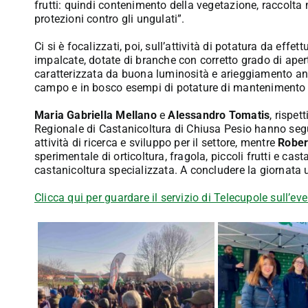
frutti: quindi contenimento della vegetazione, raccolta
protezioni contro gli ungulati”.
Ci si è focalizzati, poi, sull’attività di potatura da ef
impalcate, dotate di branche con corretto grado di ap
caratterizzata da buona luminosità e arieggiamento anch
campo e in bosco esempi di potature di mantenimento e
Maria Gabriella Mellano
e
Alessandro Tomatis
, rispe
Regionale di Castanicoltura di Chiusa Pesio hanno segu
attività di ricerca e sviluppo per il settore, mentre
Rober
sperimentale di orticoltura, fragola, piccoli frutti e cas
castanicoltura specializzata. A concludere la giornata 
Clicca qui per guardare il servizio di Telecupole sull’eve