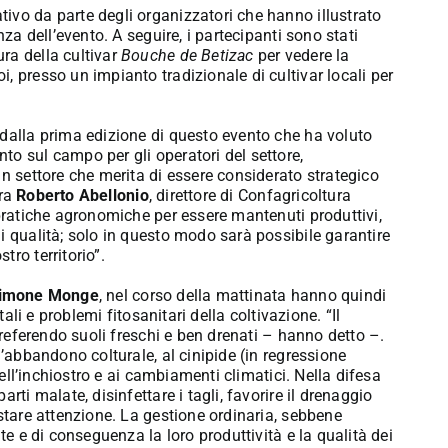
ivo da parte degli organizzatori che hanno illustrato
nza dell’evento. A seguire, i partecipanti sono stati
ra della cultivar
Bouche de Betizac
per vedere la
, presso un impianto tradizionale di cultivar locali per
 dalla prima edizione di questo evento che ha voluto
o sul campo per gli operatori del settore,
un settore che merita di essere considerato strategico
ara
Roberto Abellonio
, direttore di Confagricoltura
 pratiche agronomiche per essere mantenuti produttivi,
i qualità; solo in questo modo sarà possibile garantire
ro territorio”.
imone Monge
, nel corso della mattinata hanno quindi
tali e problemi fitosanitari della coltivazione. “Il
 preferendo suoli freschi e ben drenati – hanno detto –.
l’abbandono colturale, al cinipide (in regressione
dell’inchiostro e ai cambiamenti climatici. Nella difesa
rti malate, disinfettare i tagli, favorire il drenaggio
estare attenzione. La gestione ordinaria, sebbene
te e di conseguenza la loro produttività e la qualità dei