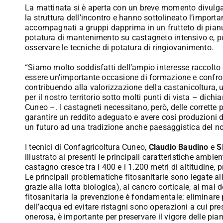
La mattinata si è aperta con un breve momento divulgat
la struttura dell’incontro e hanno sottolineato l’importa
accompagnati a gruppi dapprima in un frutteto di pianu
potatura di mantenimento su castagneto intensivo e, poi
osservare le tecniche di potatura di ringiovanimento.
“Siamo molto soddisfatti dell’ampio interesse raccolto
essere un’importante occasione di formazione e confront
contribuendo alla valorizzazione della castanicoltura, 
per il nostro territorio sotto molti punti di vista – dichi
Cuneo –. I castagneti necessitano, però, delle corrette
garantire un reddito adeguato e avere così produzioni d
un futuro ad una tradizione anche paesaggistica del nost
I tecnici di Confagricoltura Cuneo,
Claudio Baudino
e
S
illustrato ai presenti le principali caratteristiche ambien
castagno cresce tra i 400 e i 1.200 metri di altitudine,
Le principali problematiche fitosanitarie sono legate al
grazie alla lotta biologica), al cancro corticale, al mal 
fitosanitaria la prevenzione è fondamentale: eliminare pa
dell’acqua ed evitare ristagni sono operazioni a cui pr
onerosa, è importante per preservare il vigore delle pian