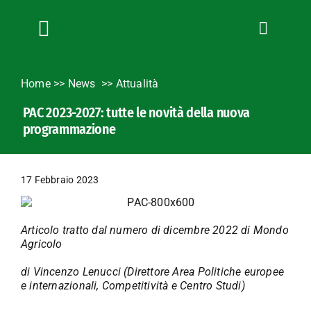
Salta
al
contenuto
Toggle
Navigation
Chi siamo
Home
>>
News
Attualità
Servizi
PAC 2023-2027: tutte le novità della nuova
News
programmazione
Bandi
Formazione
17 Febbraio 2023
Convenzioni
L’Agricoltore cuneese
Articolo tratto dal
numero di dicembre 2022 di Mondo
Fotogallery
Agricolo
Lavora con noi
di Vincenzo Lenucci (Direttore Area Politiche europee
e internazionali, Competitività e Centro Studi)
Contatti