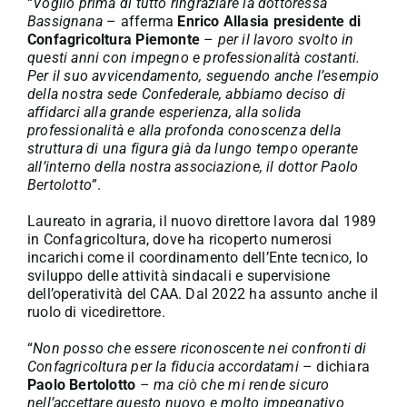
“
Voglio prima di tutto ringraziare la dottoressa
Bassignana
– afferma
Enrico Allasia
presidente di
Confagricoltura Piemonte
–
per il lavoro svolto in
questi anni con impegno e professionalità costanti.
Per il suo avvicendamento, seguendo anche l’esempio
della nostra sede Confederale, abbiamo deciso di
affidarci alla grande esperienza, alla solida
professionalità e alla profonda conoscenza della
struttura di una figura già da lungo tempo operante
all’interno della nostra associazione, il dottor Paolo
Bertolotto
”.
Laureato in agraria, il nuovo direttore lavora dal 1989
in Confagricoltura, dove ha ricoperto numerosi
incarichi come il coordinamento dell’Ente tecnico, lo
sviluppo delle attività sindacali e supervisione
dell’operatività del CAA. Dal 2022 ha assunto anche il
ruolo di vicedirettore.
“
Non posso che essere riconoscente nei confronti di
Confagricoltura per la fiducia accordatami
– dichiara
Paolo Bertolotto
–
ma ciò che mi rende sicuro
nell’accettare questo nuovo e molto impegnativo