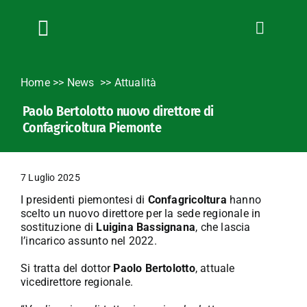
Salta
al
contenuto
Toggle
Navigation
Chi siamo
Home
>>
News
Attualità
Servizi
Paolo Bertolotto nuovo direttore di
News
Confagricoltura Piemonte
Bandi
Formazione
7 Luglio 2025
Convenzioni
I presidenti piemontesi di
Confagricoltura
hanno
L’Agricoltore cuneese
scelto un nuovo direttore per la sede regionale in
sostituzione di
Luigina Bassignana
, che lascia
Fotogallery
l’incarico assunto nel 2022.
Lavora con noi
Si tratta del dottor
Paolo Bertolotto
, attuale
vicedirettore regionale.
Contatti