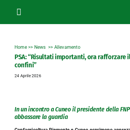
Salta
al
contenuto
Toggle
Navigation
Home
>>
News
Allevamento
PSA: “Risultati importanti, ora rafforzare
confini”
24 Aprile 2026
In un incontro a Cuneo il presidente della FNP
abbassare la guardia
Confagricoltura Piemonte e Cuneo esprimono apprezza