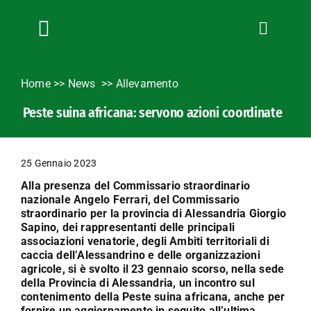
Salta
al
contenuto
Toggle
Navigation
Chi siamo
Home
>>
News
Allevamento
Servizi
Peste suina africana: servono azioni coordinate
News
Bandi
25 Gennaio 2023
Formazione
Alla presenza del Commissario straordinario
Convenzioni
nazionale Angelo Ferrari, del Commissario
straordinario per la provincia di Alessandria Giorgio
L’Agricoltore cuneese
Sapino, dei rappresentanti delle principali
Fotogallery
associazioni venatorie, degli Ambiti territoriali di
caccia dell’Alessandrino e delle organizzazioni
Lavora con noi
agricole, si è svolto il 23 gennaio scorso, nella sede
della Provincia di Alessandria, un incontro sul
Contatti
contenimento della Peste suina africana, anche per
fornire un aggiornamento in seguito all’ultima