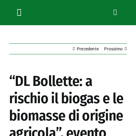
Salta
al
contenuto
Toggle
Navigation
Chi siamo
Servizi
Precedente
Prossimo
News
Bandi
Formazione
“DL Bollette: a
Ingrandisci
immagine
Convenzioni
rischio il biogas e le
L’Agricoltore cuneese
Fotogallery
biomasse di origine
Lavora con noi
Contatti
agricola”, evento