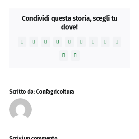
Condividi questa storia, scegli tu
dove!
Facebook
X
Reddit
LinkedIn
WhatsApp
Telegram
Tumblr
Pinterest
Vk
Xing
Email
Scritto da:
Confagricoltura
Scrivi un commento