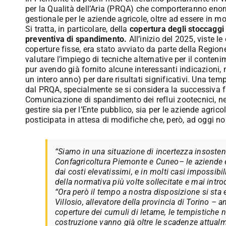
per la Qualità dell’Aria (PRQA) che comporteranno enormi
gestionale per le aziende agricole, oltre ad essere in 
Si tratta, in particolare, della
copertura degli stoccaggi 
preventiva di spandimento.
All’inizio del 2025, viste le
coperture fisse, era stato avviato da parte della Regione
valutare l’impiego di tecniche alternative per il conteni
pur avendo già fornito alcune interessanti indicazioni,
un intero anno) per dare risultati significativi. Una te
dal PRQA, specialmente se si considera la successiva f
Comunicazione di spandimento dei reflui zootecnici, ne
gestire sia per l’Ente pubblico, sia per le aziende agrico
posticipata in attesa di modifiche che, però, ad oggi n
“Siamo in una situazione di incertezza insosteni
Confagricoltura Piemonte e Cuneo– le aziende e
dai costi elevatissimi, e in molti casi impossibil
della normativa più volte sollecitate e mai intro
“Ora però il tempo a nostra disposizione si s
Villosio, allevatore della provincia di Torino – a
coperture dei cumuli di letame, le tempistiche n
costruzione vanno già oltre le scadenze attual