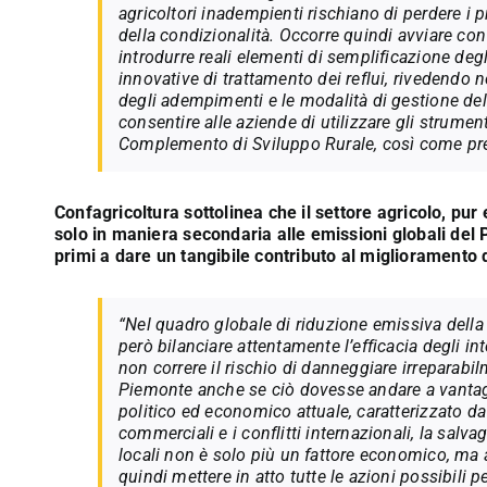
agricoltori inadempienti rischiano di perdere i 
della condizionalità. Occorre quindi avviare co
introdurre reali elementi di semplificazione degli
innovative di trattamento dei reflui, rivedendo
degli adempimenti e le modalità di gestione de
consentire alle aziende di utilizzare gli strum
Complemento di Sviluppo Rurale, così come pre
Confagricoltura sottolinea che il settore agricolo, pur
solo in maniera secondaria alle emissioni globali del P
primi a dare un tangibile contributo al miglioramento de
“Nel quadro globale di riduzione emissiva della
però bilanciare attentamente l’efficacia degli in
non correre il rischio di danneggiare irreparabil
Piemonte anche se ciò dovesse andare a vantaggio
politico ed economico attuale, caratterizzato da f
commerciali e i conflitti internazionali, la salv
locali non è solo più un fattore economico, ma a
quindi mettere in atto tutte le azioni possibili pe