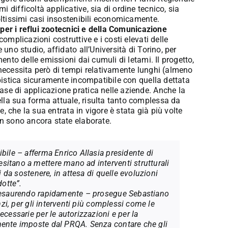
 difficoltà applicative, sia di ordine tecnico, sia
moltissimi casi insostenibili economicamente.
per i reflui zootecnici e della Comunicazione
 complicazioni costruttive e i costi elevati delle
 uno studio, affidato all’Università di Torino, per
mento delle emissioni dai cumuli di letami. Il progetto,
 necessita però di tempi relativamente lunghi (almeno
mpistica sicuramente incompatibile con quella dettata
ase di applicazione pratica nelle aziende. Anche la
lla sua forma attuale, risulta tanto complessa da
le, che la sua entrata in vigore è stata già più volte
on sono ancora state elaborate.
bile – afferma Enrico Allasia presidente di
sitano a mettere mano ad interventi strutturali
i da sostenere, in attesa di quelle evoluzioni
dotte”.
ta esaurendo rapidamente – prosegue Sebastiano
nzi, per gli interventi più complessi come le
ecessarie per le autorizzazioni e per la
mente imposte dal PRQA. Senza contare che gli