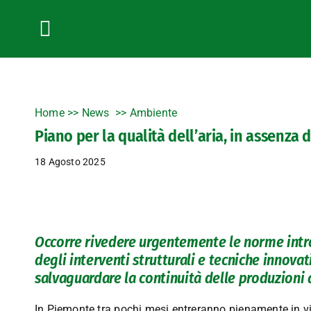
Salta
al
contenuto
Toggle
Navigation
Home
>>
News
Ambiente
Piano per la qualità dell’aria, in assenza d
18 Agosto 2025
Occorre rivedere urgentemente le norme intr
degli interventi strutturali e tecniche innovat
salvaguardare la continuità delle produzioni
In Piemonte tra pochi mesi entreranno pienamente in vi