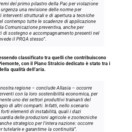
premi del primo pilastro della Pac per violazione
n urgenza una revisione delle norme per
 interventi strutturali e di apertura a tecniche
 nel contempo tutte le scadenze di applicazione
lla Comunicazione preventiva, anche per
enti di sostegno e accompagnamento presenti nel
vede il PRQA stesso”.
 essendo classificato tra quelli che contribuiscono
iemonte, con il Piano Stralcio dedicato è stato tra i
lla qualità dell’aria.
 nostra regione – conclude Allasia – occorre
terventi con la loro sostenibilità economica, per
mente uno dei settori produttivi trainanti del
 di altri comparti. Infatti, nello scenario
orti elementi di instabilità, quali i dazi
aguardia delle produzioni agricole e zootecniche
nche strategico per l’intera nazione: occorre
r tutelarle e garantirne la continuità”.