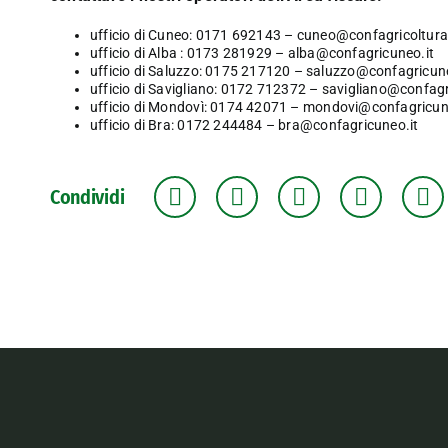
ufficio di Cuneo: 0171 692143 –
cuneo@confagricoltura.
ufficio di Alba : 0173 281929 –
alba@confagricuneo.it
ufficio di Saluzzo: 0175 217120 –
saluzzo@confagricune
ufficio di Savigliano: 0172 712372 –
savigliano@confagr
ufficio di Mondovì: 0174 42071 –
mondovi@confagricune
ufficio di Bra: 0172 244484 –
bra@confagricuneo.it
Condividi