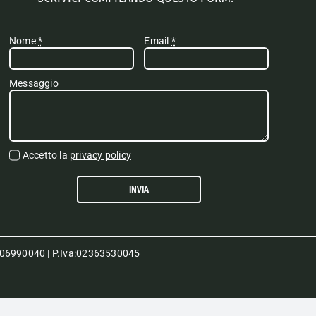
Nome
*
Email
*
Messaggio
Accetto la
privacy policy
INVIA
80006990040 | P.Iva:02363530045