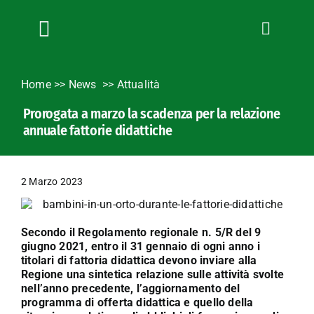
Salta
al
contenuto
Toggle
Navigation
Chi siamo
Home
>>
News
Attualità
Servizi
Prorogata a marzo la scadenza per la relazione
News
annuale fattorie didattiche
Bandi
Formazione
2 Marzo 2023
Convenzioni
L’Agricoltore cuneese
Secondo il Regolamento regionale n. 5/R del 9
Fotogallery
giugno 2021, entro il 31 gennaio di ogni anno i
titolari di fattoria didattica devono inviare alla
Lavora con noi
Regione una sintetica relazione sulle attività svolte
nell’anno precedente, l’aggiornamento del
Contatti
programma di offerta didattica e quello della